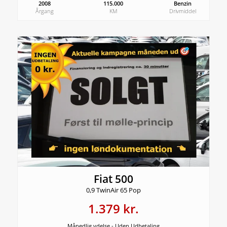
2008
115.000
Benzin
Årgang
KM
Drivmiddel
Fiat 500
0,9 TwinAir 65 Pop
1.379 kr.
Månedlig ydelse - Uden Udbetaling