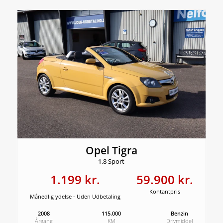
Opel Tigra
1,8 Sport
1.199 kr.
59.900 kr.
Kontantpris
Månedlig ydelse - Uden Udbetaling
2008
115.000
Benzin
Årgang
KM
Drivmiddel