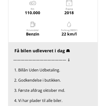
Km
Årgang
110.000
2018
Drivmiddel
Forbrug (NEDC)
Benzin
22 km/l
Få bilen udleveret i dag 🚘
—————————————— ⇓
1.
Billån Uden Udbetaling.
2.
Godkendelse i butikken.
3. Første afdrag oktober md.
4.
Vi har plader til alle biler.