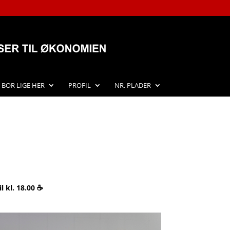
I BOR LIGE HER
PROFIL
NR. PLADER
 kl. 18.00 ☕️