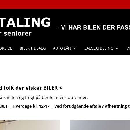
ORSIDE
BILER TIL SALG
AUTO LÅN
SALGSAFDELING
V
 folk der elsker BILER <
 på kanden og frugt på bordet mens du venter.
T | Hverdage kl. 12-17 | Ved forudgående aftale / afhentning til