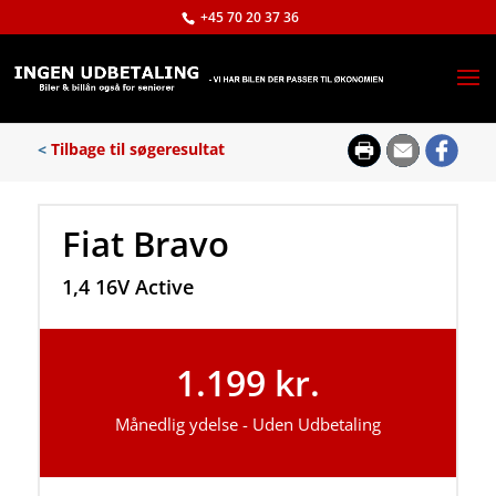
+45 70 20 37 36
<
Tilbage til søgeresultat
Fiat Bravo
1,4 16V Active
1.199 kr.
Månedlig ydelse - Uden Udbetaling