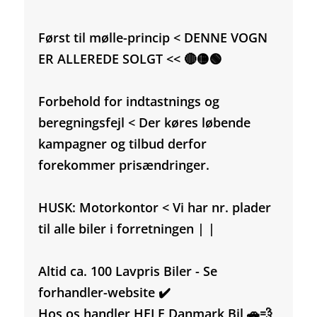
Først til mølle-princip < DENNE VOGN
ER ALLEREDE SOLGT << 🔴🟡🟢
Forbehold for indtastnings og
beregningsfejl < Der køres løbende
kampagner og tilbud derfor
forekommer prisændringer.
HUSK: Motorkontor < Vi har nr. plader
til alle biler i forretningen | |
Altid ca. 100 Lavpris Biler - Se
forhandler-website ✔️
Hos os handler HELE Danmark Bil 🚗💨