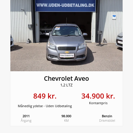
Chevrolet Aveo
1,2 LTZ
849 kr.
34.900 kr.
Kontantpris
Månedlig ydelse - Uden Udbetaling
2011
98.000
Benzin
Årgang
KM
Drivmiddel