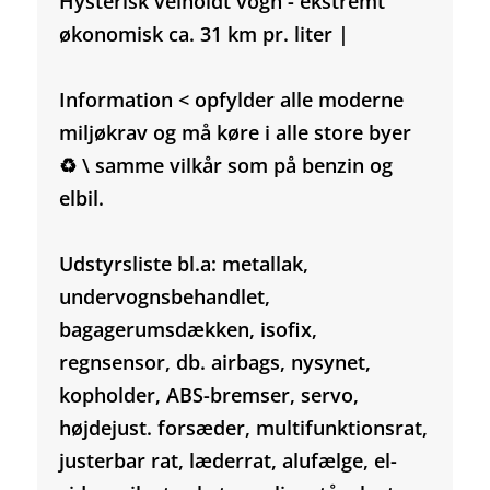
Hysterisk velholdt vogn - ekstremt
økonomisk ca. 31 km pr. liter |
Information < opfylder alle moderne
miljøkrav og må køre i alle store byer
♻️ \ samme vilkår som på benzin og
elbil.
Udstyrsliste bl.a: metallak,
undervognsbehandlet,
bagagerumsdækken, isofix,
regnsensor, db. airbags, nysynet,
kopholder, ABS-bremser, servo,
højdejust. forsæder, multifunktionsrat,
justerbar rat, læderrat, alufælge, el-