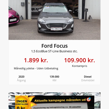
Ford Focus
1,5 EcoBlue ST-Line Business stc.
1.899 kr.
109.900 kr.
Kontantpris
Månedlig ydelse - Uden Udbetaling
2020
139.000
Diesel
Årgang
KM
Drivmiddel