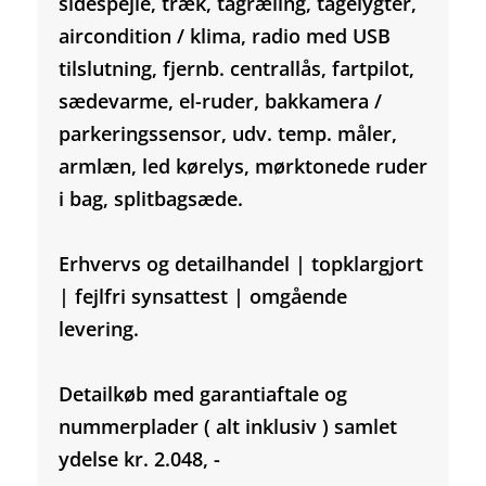
sidespejle, træk, tagræling, tågelygter,
aircondition / klima, radio med USB
tilslutning, fjernb. centrallås, fartpilot,
sædevarme, el-ruder, bakkamera /
parkeringssensor, udv. temp. måler,
armlæn, led kørelys, mørktonede ruder
i bag, splitbagsæde.
Erhvervs og detailhandel | topklargjort
| fejlfri synsattest | omgående
levering.
Detailkøb med garantiaftale og
nummerplader ( alt inklusiv ) samlet
ydelse kr. 2.048, -