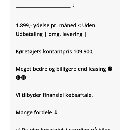
___________________________ ⇓
1.899,- ydelse pr. måned < Uden
Udbetaling | omg. levering |
Køretøjets kontantpris 109.900,-
Meget bedre og billigere end leasing 🟢
🟡🔴
Vi tilbyder finansiel købsaftale.
Mange fordele ⇓
✅ Du ejer køretøjet / værdien på bilen.