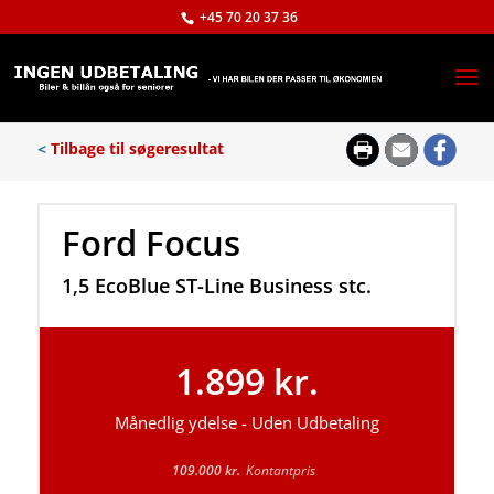
+45 70 20 37 36
<
Tilbage til søgeresultat
Ford Focus
1,5 EcoBlue ST-Line Business stc.
1.899 kr.
Månedlig ydelse - Uden Udbetaling
109.000 kr.
Kontantpris