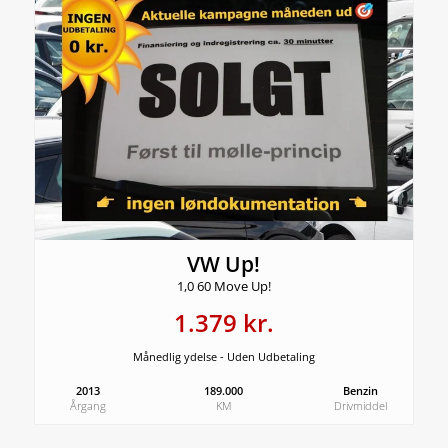
VW Up!
1,0 60 Move Up!
1.379 kr.
Månedlig ydelse - Uden Udbetaling
2013
189.000
Benzin
Årgang
KM
Drivmiddel