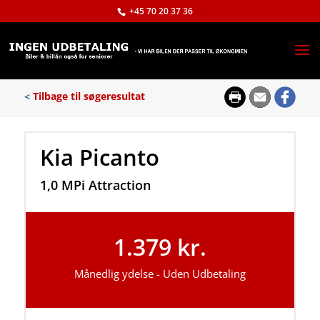
+45 70 20 37 36
<
Tilbage til søgeresultat
Kia Picanto
1,0 MPi Attraction
1.379 kr.
Månedlig ydelse - Uden Udbetaling