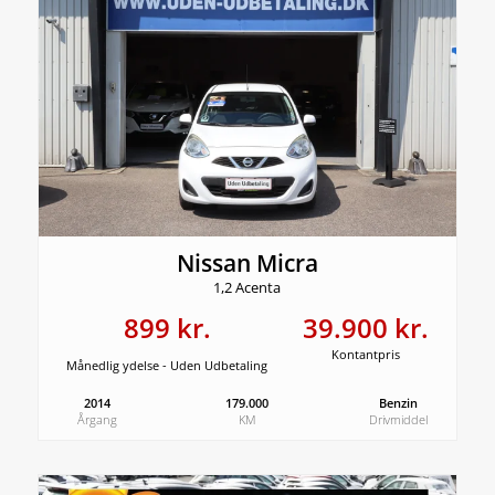
Nissan Micra
1,2 Acenta
899 kr.
39.900 kr.
Kontantpris
Månedlig ydelse - Uden Udbetaling
2014
179.000
Benzin
Årgang
KM
Drivmiddel