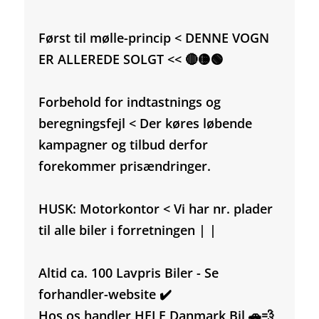
Først til mølle-princip < DENNE VOGN
ER ALLEREDE SOLGT << 🔴🟡🟢
Forbehold for indtastnings og
beregningsfejl < Der køres løbende
kampagner og tilbud derfor
forekommer prisændringer.
HUSK: Motorkontor < Vi har nr. plader
til alle biler i forretningen | |
Altid ca. 100 Lavpris Biler - Se
forhandler-website ✔️
Hos os handler HELE Danmark Bil 🚗💨