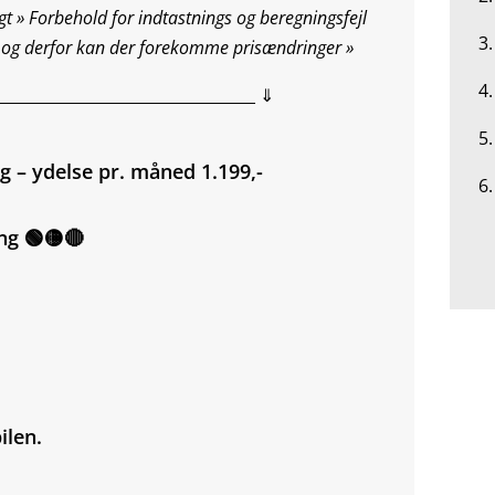
t » Forbehold for indtastnings og beregningsfejl
3.
 og derfor kan der forekomme prisændringer »
4
__________________________________ ⇓
5
ng – ydelse pr. måned 1.199,-
6.
ng 🟢🟡🔴
ilen.