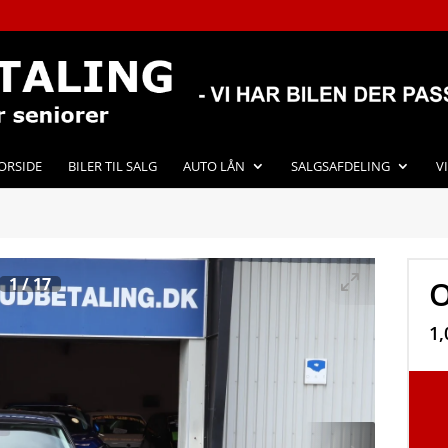
ORSIDE
BILER TIL SALG
AUTO LÅN
SALGSAFDELING
V
1
/
17
O
1