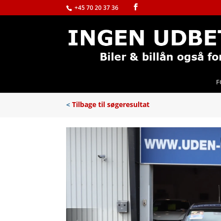
+45 70 20 37 36
F
<
Tilbage til søgeresultat