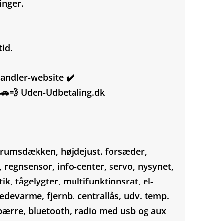
inger.
tid.
rhandler-website ✔️
 🚗💨 Uden-Udbetaling.dk
gerumsdækken, højdejust. forsæder,
, regnsensor, info-center, servo, nysynet,
ik, tågelygter, multifunktionsrat, el-
sædevarme, fjernb. centrallås, udv. temp.
tspærre, bluetooth, radio med usb og aux