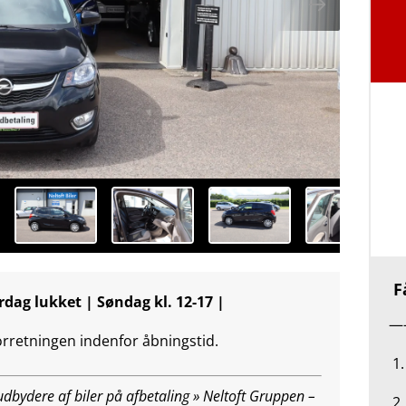
Få
rdag lukket | Søndag kl. 12-17 |
—
forretningen indenfor åbningstid.
1.
bydere af biler på afbetaling » Neltoft Gruppen –
2.