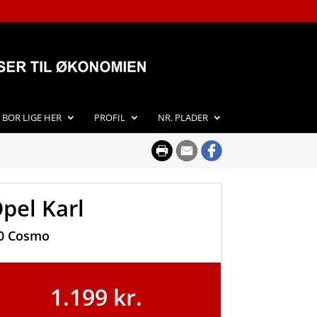
I BOR LIGE HER
PROFIL
NR. PLADER
pel Karl
,0 Cosmo
1.199 kr.