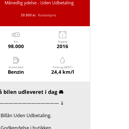
Månedlig ydelse - Uden Udbetaling
59.900 kr.
Kontantpris
Km
Årgang
98.000
2016
Drivmiddel
Forbrug (NEDC)
Benzin
24,4 km/l
 bilen udleveret i dag 🚘
————————————— ⇓
Billån Uden Udbetaling.
Godkendelse i butikken.