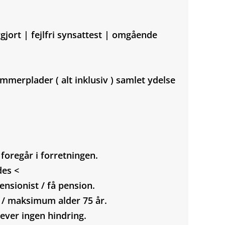
gjort | fejlfri synsattest | omgående
mmerplader ( alt inklusiv ) samlet ydelse
oregår i forretningen.
des <
ensionist / få pension.
r / maksimum alder 75 år.
lever ingen hindring.