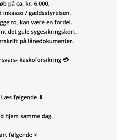
 på ca. kr. 6.000, -
d inkasso / gældsstyrelsen.
gge to, kan være en fordel.
mt det gule sygesikringskort.
erskrift på lånedokumenter.
nsvars- kaskoforsikring 💳
- Læs følgende ⇓
med hjem samme dag.
ørt følgende <