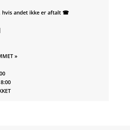
g, hvis andet ikke er aftalt ☎
|
MMET »
:00
18:00
UKKET