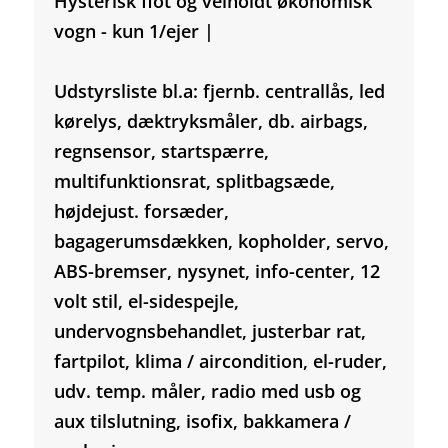
Hysterisk flot og velholdt økonomisk
vogn - kun 1/ejer |
Udstyrsliste bl.a: fjernb. centrallås, led
kørelys, dæktryksmåler, db. airbags,
regnsensor, startspærre,
multifunktionsrat, splitbagsæde,
højdejust. forsæder,
bagagerumsdækken, kopholder, servo,
ABS-bremser, nysynet, info-center, 12
volt stil, el-sidespejle,
undervognsbehandlet, justerbar rat,
fartpilot, klima / aircondition, el-ruder,
udv. temp. måler, radio med usb og
aux tilslutning, isofix, bakkamera /