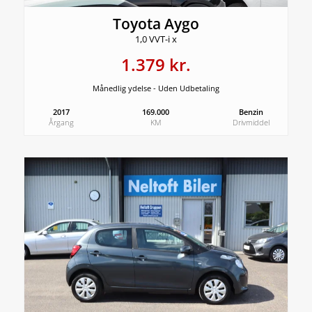
Toyota Aygo
1,0 VVT-i x
1.379 kr.
Månedlig ydelse - Uden Udbetaling
2017
169.000
Benzin
Årgang
KM
Drivmiddel