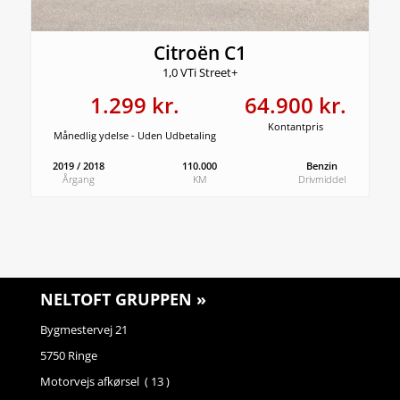
Citroën C1
1,0 VTi Street+
1.299 kr.
64.900 kr.
Kontantpris
Månedlig ydelse - Uden Udbetaling
2019 / 2018
110.000
Benzin
Årgang
KM
Drivmiddel
NELTOFT GRUPPEN »
Bygmestervej 21
5750 Ringe
Motorvejs afkørsel ( 13 )