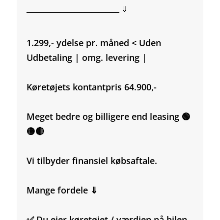
___________________________ ⇓
1.299,- ydelse pr. måned < Uden
Udbetaling | omg. levering |
Køretøjets kontantpris 64.900,-
Meget bedre og billigere end leasing 🟢
🟡🔴
Vi tilbyder finansiel købsaftale.
Mange fordele ⇓
✅ Du ejer køretøjet / værdien på bilen.