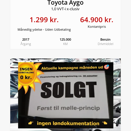
Toyota Aygo
1,0 VVT-i x-clusiv
1.299 kr.
64.900 kr.
Kontantpris
Månedlig ydelse - Uden Udbetaling
2017
125.000
Benzin
Årgang
KM
Drivmiddel