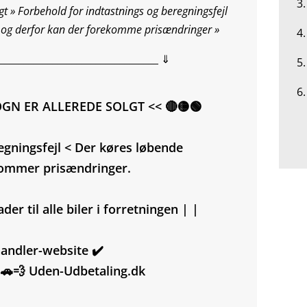
3.
t » Forbehold for indtastnings og beregningsfejl
 og derfor kan der forekomme prisændringer »
4
__________________________________ ⇓
5
6.
 VOGN ER ALLEREDE SOLGT << 🔴🟡🟢
egningsfejl < Der køres løbende
kommer prisændringer.
er til alle biler i forretningen | |
rhandler-website ✔️
 🚗💨 Uden-Udbetaling.dk