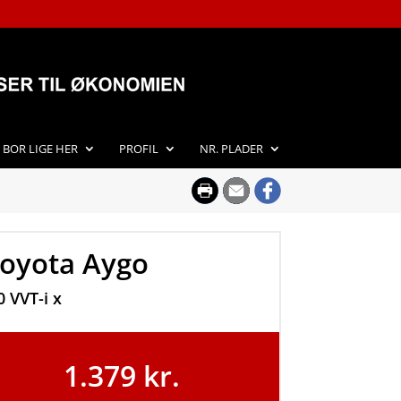
I BOR LIGE HER
PROFIL
NR. PLADER
oyota Aygo
0 VVT-i x
1.379 kr.