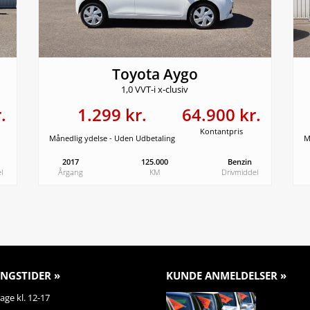
Toyota Aygo
1,0 VVT-i x-clusiv
.
1.299 kr.
64.900 kr.
Kontantpris
Månedlig ydelse - Uden Udbetaling
M
2017
125.000
Benzin
l
Årgang
KM
Drivmiddel
NGSTIDER »
KUNDE ANMELDELSER »
ge kl. 12-17