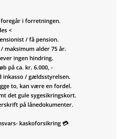
oregår i forretningen.
des <
ensionist / få pension.
r / maksimum alder 75 år.
lever ingen hindring.
 på ca. kr. 6.000, -
d inkasso / gældsstyrelsen.
gge to, kan være en fordel.
mt det gule sygesikringskort.
erskrift på lånedokumenter.
nsvars- kaskoforsikring 💳