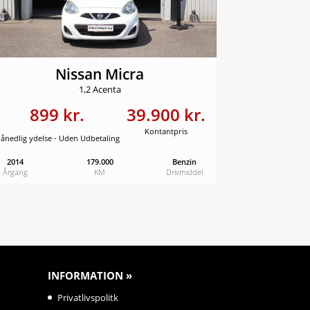
Nissan Micra
1,2 Acenta
899 kr.
39.900 kr.
Kontantpris
ånedlig ydelse - Uden Udbetaling
2014
179.000
Benzin
Årgang
KM
Drivmiddel
INFORMATION »
Privatlivspolitk