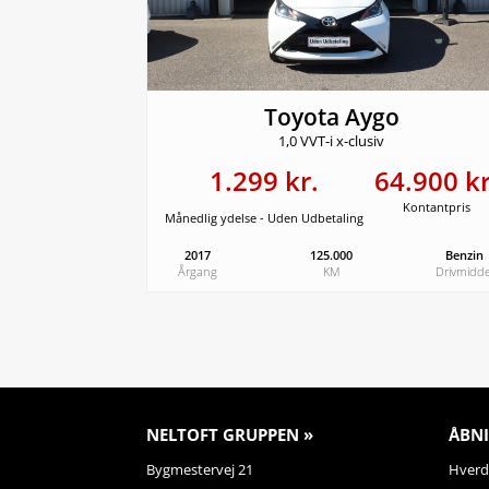
Toyota Aygo
1,0 VVT-i x-clusiv
1.299 kr.
64.900 kr
Kontantpris
Månedlig ydelse - Uden Udbetaling
2017
125.000
Benzin
Årgang
KM
Drivmidde
NELTOFT GRUPPEN »
ÅBNI
Bygmestervej 21
Hverda