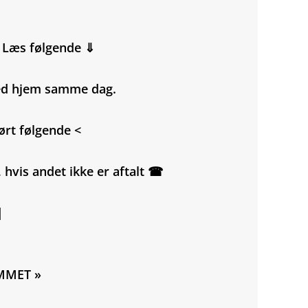
- Læs følgende ⇓
med hjem samme dag.
ørt følgende <
g, hvis andet ikke er aftalt ☎
|
MMET »