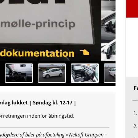
Få
—
rdag lukket | Søndag kl. 12-17 |
1.
forretningen indenfor åbningstid.
2.
bydere af biler på afbetaling » Neltoft Gruppen –