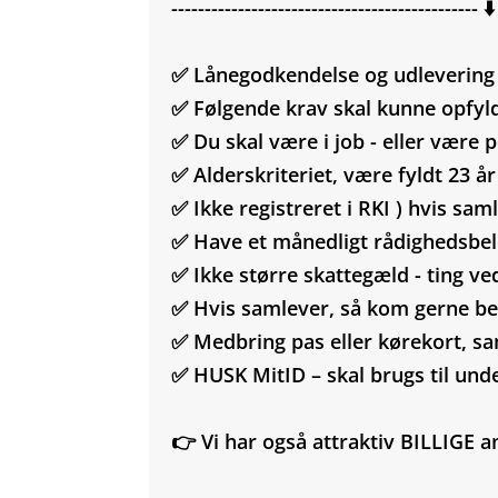
---------------------------------------------- ⬇️
✅ Lånegodkendelse og udlevering f
✅ Følgende krav skal kunne opfyl
✅ Du skal være i job - eller være p
✅ Alderskriteriet, være fyldt 23 å
✅ Ikke registreret i RKI ) hvis sam
✅ Have et månedligt rådighedsbeløb
✅ Ikke større skattegæld - ting ve
✅ Hvis samlever, så kom gerne be
✅ Medbring pas eller kørekort, sa
✅ HUSK MitID – skal brugs til und
👉 Vi har også attraktiv BILLIGE a