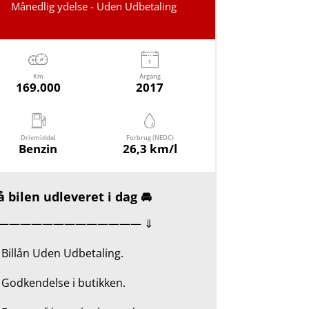
Månedlig ydelse - Uden Udbetaling
Km
Årgang
169.000
2017
Drivmiddel
Forbrug (NEDC)
Benzin
26,3 km/l
 bilen udleveret i dag 🚘
————————————— ⇓
Billån Uden Udbetaling.
Godkendelse i butikken.