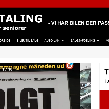
ORSIDE
BILER TIL SALG
AUTO LÅN
SALGSAFDELING
V
1
/
18
T
1,