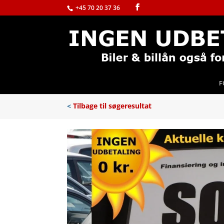
+45 70 20 37 36
F
<
Tilbage til søgeresultat